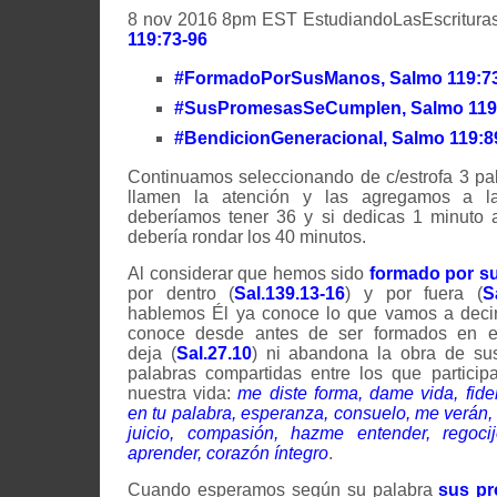
8 nov 2016 8pm EST EstudiandoLasEscritura
119:73-96
#FormadoPorSusManos, Salmo 119:7
#SusPromesasSeCumplen, Salmo 119
#BendicionGeneracional
, Salmo 119:8
Continuamos seleccionando de c/estrofa 3 pa
llamen la atención y las agregamos a la
deberíamos tener 36 y si dedicas 1 minuto a
debería rondar los 40 minutos.
Al considerar que hemos sido
formado por s
por dentro (
Sal.139.13-16
) y por fuera (
S
hablemos Él ya conoce lo que vamos a decir
conoce desde antes de ser formados en el
deja (
Sal.27.10
) ni abandona la obra de su
palabras compartidas entre los que participa
nuestra vida:
me diste forma, dame vida, fidel
en tu palabra, esperanza, consuelo, me verán,
juicio, compasión, hazme entender, regocij
aprender, corazón íntegro
.
Cuando esperamos según su palabra
sus p