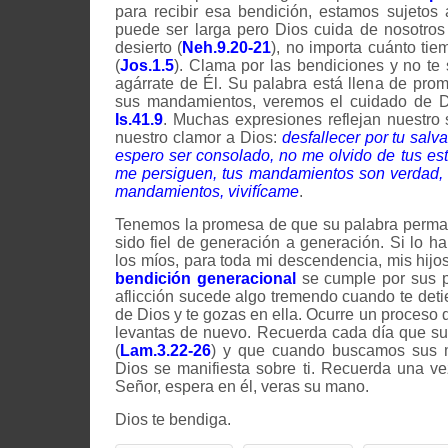
para recibir esa bendición, estamos sujetos
puede ser larga pero Dios cuida de nosotro
desierto (
Neh.9.20-21
), no importa cuánto ti
(
Jos.1.5
). Clama por las bendiciones y no te 
agárrate de Él. Su palabra está llena de pr
sus mandamientos, veremos el cuidado de Di
Is.41.9
. Muchas expresiones reflejan nuestro 
nuestro clamor a Dios:
desfallecer por tu salv
espero ser consolado, no me olvido de tus esta
me persiguen, tus mandamientos son verdad,
mandamientos, vivifícame
.
Tenemos la promesa de que su palabra perma
sido fiel de generación a generación. Si lo h
los míos, para toda mi descendencia, mis hijos,
bendición generacional
se cumple por sus 
aflicción sucede algo tremendo cuando te deti
de Dios y te gozas en ella. Ocurre un proceso de
levantas de nuevo. Recuerda cada día que su
(
Lam.3.22-26
) y que cuando buscamos sus 
Dios se manifiesta sobre ti. Recuerda una v
Señor, espera en él, veras su mano.
Dios te bendiga.