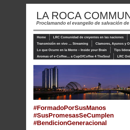
LA ROCA COMMUN
Proclamando el evangelio de salvación de
Home
LRC Comunidad de creyentes en las naciones
Transmisión en vivo … Streaming
Clamores, Ayunos y O
Lo que Ocurre en la Mente – Inside your Brain
Tips lider
Aromas of e-Coffee… a CupOfCoffee 4 TheSoul
LRC Onl
#FormadoPorSusManos
#SusPromesasSeCumplen
#BendicionGeneracional