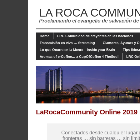
LA ROCA COMMUN
Proclamando el evangelio de salvación de
Home
LRC Comunidad de creyentes en las naciones
Transmisión en vivo … Streaming
Clamores, Ayunos y O
Lo que Ocurre en la Mente – Inside your Brain
Tips lider
Aromas of e-Coffee… a CupOfCoffee 4 TheSoul
LRC Onl
LaRocaCommunity Online 2019
Conectados desde cualquier lugar
fronteras … sin barreras … sin lím