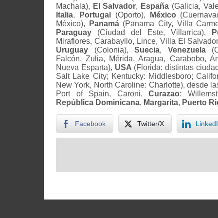
Machala),
El Salvador
,
España
(Galicia, Val
Italia
,
Portugal
(Oporto),
México
(Cuernavac
México),
Panamá
(Panama City, Villa Carme
Paraguay
(Ciudad del Este, Villarrica),
Pe
Miraflores, Carabayllo, Lince, Villa El Salvado
Uruguay
(Colonia),
Suecia
,
Venezuela
(C
Falcón, Zulia, Mérida, Aragua, Carabobo, An
Nueva Esparta),
USA
(Florida: distintas ciud
Salt Lake City; Kentucky: Middlesboro; Califo
New York, North Caroline: Charlotte), desde las
Port of Spain, Caroni,
Curazao
: Willem
República Dominicana
,
Margarita
,
Puerto Ri
Facebook
Twitter/X
Linked