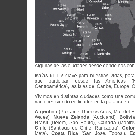
Algunas de las ciudades desde donde nos co
Isaías 61.1-2
clave para nuestras vidas, par
que participan desde las Américas (No
Centroamérica), las Islas del Caribe, Europa, 
Vivimos en distintas ciudades como una comu
naciones siendo edificados en la palabra en:
Argentina
(Balcarce, Buenos Aires, Mar del P
Wales),
Nueva Zelanda
(Auckland),
Bolivia
Brasil
(Belem, Sao Paulo),
Canadá
(Montrea
Chile
(Santiago de Chile, Rancagua),
Colo
Meta),
Costa Rica
(San José, Tobosi),
E