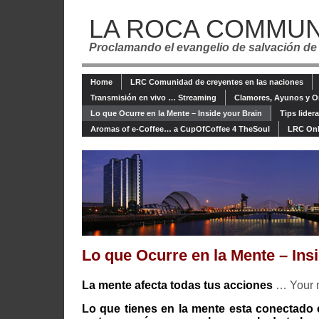
LA ROCA COMMUN
Proclamando el evangelio de salvación de
Home
LRC Comunidad de creyentes en las naciones
Transmisión en vivo … Streaming
Clamores, Ayunos y O
Lo que Ocurre en la Mente – Inside your Brain
Tips lider
Aromas of e-Coffee… a CupOfCoffee 4 TheSoul
LRC Onl
Lo que Ocurre en la Mente – Ins
La mente afecta todas tus acciones
… Your m
Lo que tienes en la mente esta conectado