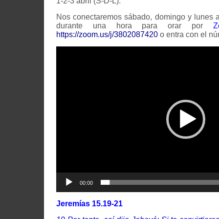
1-2-3 abril (S-D-L).
Nos conectaremos sábado, domingo y lunes a
durante una hora para orar por
Z
https://zoom.us/j/3802087420
o entra con el n
Video
Player
00:00
Jeremías 15.19-21