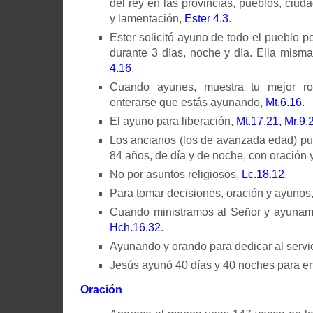
del rey en las provincias, pueblos, ciuda
y lamentación,
Ester 4.3
.
Ester solicitó ayuno de todo el pueblo po
durante 3 días, noche y día. Ella mism
4.16
.
Cuando ayunes, muestra tu mejor ros
enterarse que estás ayunando,
Mt.6.16
.
El ayuno para liberación,
Mt.17.21, Mr.9.
Los ancianos (los de avanzada edad) pu
84 años, de día y de noche, con oración
No por asuntos religiosos,
Lc.18.12
.
Para tomar decisiones, oración y ayunos
Cuando ministramos al Señor y ayunamos
Hch.16.32
.
Ayunando y orando para dedicar al servic
Jesús ayunó 40 días y 40 noches para ent
Oración