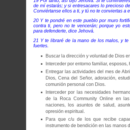
19 Por tanto, así dijo Jehová: Si te convirtieres
de mí estarás; y si entresacares lo precioso de
Conviértanse ellos a ti, y tú no te conviertas a e
20 Y te pondré en este pueblo por muro fortif
contra ti, pero no te vencerán; porque yo est
para defenderte, dice Jehová.
21 Y te libraré de la mano de los malos, y te
fuertes.
Buscar la dirección y voluntad de Dios e
Interceder por entorno familiar, esposos, 
Entregar las actividades del mes de Abri
Dios, Cena del Señor, adoración, estud
comunión personal con Dios.
Interceder por las necesidades hermano
de la Roca Community Online en las 
naciones, los asuntos de salud, asunto
opresión espiritual.
Para que c/u de los que recibe capac
instrumento de bendición en las manos 