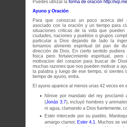
Puedes utilizar la
forma de oración
http://wp.
Ayuno y Oración
Para que conozcas un poco acerca del a
asociado con la oración y un tiempo para c
situaciones criticas de la vida que pueden
ciudades, naciones y pueblos o grupos comp
particular a Dios dejando de lado la inges
tomamos alimento espiritual (el pan de dia
dirección de Dios. En cierto sentido pudiera 
fisica pero fortalecimiento espiritual, pe
motivacion del corazon para buscar de Dios
muchas razones que nos pueden motivar a ayun
la palabra y luego de ese tiempo, si sientes 
tiempo de ayuno, entra.
El ayuno aparece al menos unas 42 veces en e
Nínive por mandato del rey proclamó 
(
Jonás 3.7
), incluyó hombres y animales
ni agua, clamando a Dios fuertemente, co
Ester intercede por su pueblo. Mardo
amargo clamor,
Ester 4.1
. Muchos se veí