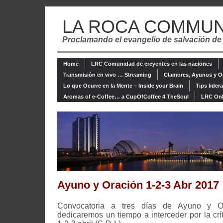
LA ROCA COMMUN
Proclamando el evangelio de salvación de
Home
LRC Comunidad de creyentes en las naciones
Transmisión en vivo … Streaming
Clamores, Ayunos y O
Lo que Ocurre en la Mente – Inside your Brain
Tips lider
Aromas of e-Coffee… a CupOfCoffee 4 TheSoul
LRC Onl
Ayuno y Oración 1-2-3 Abr 2017
Convocatoria a tres días de Ayuno y Or
dedicaremos un tiempo a interceder por la crí